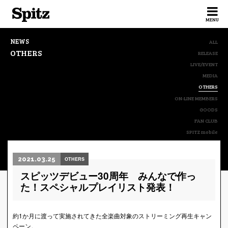
Spitz
MENU
NEWS
ALL
OTHERS
RELEASE
LIVE/EVENT
MEDIA
OTHERS
ON-LINE MEMBERS
GOODS
FAN CLUB
SPITZ mobile
2021.03.25
OTHERS
スピッツデビュー30周年 みんなで作っ
た！スペシャルプレイリスト発表！
約1か月に渡って実施されてきた全楽曲対象のストリーミング再生キャン
ペーン。