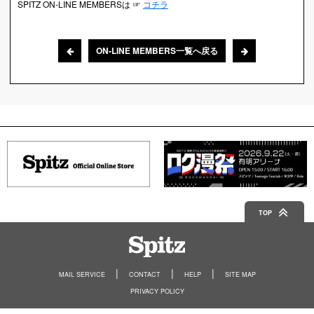
SPITZ ON-LINE MEMBERSは ☞
コチラ
ON-LINE MEMBERS一覧へ戻る
TOP
Spitz
MAIL SERVICE
CONTACT
HELP
SITE MAP
PRIVACY POLICY