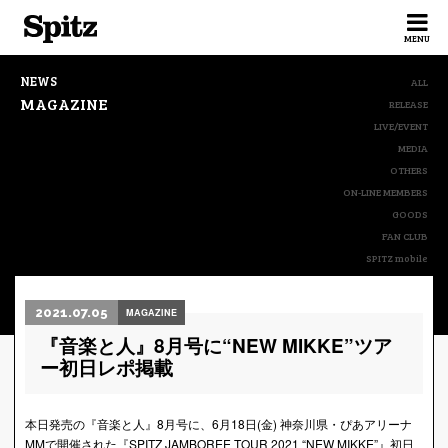
Spitz
MENU
NEWS
ALL
MAGAZINE
RELEASE
LIVE/EVENT
MEDIA
OTHERS
ON-LINE MEMBERS
GOODS
FAN CLUB
SPITZ mobile
2021.07.05
MAGAZINE
『音楽と人』8月号に“NEW MIKKE”ツア
ー初日レポ掲載
本日発売の『音楽と人』8月号に、6月18日(金) 神奈川県・ぴあアリーナ
MMで開催された『SPITZ JAMBOREE TOUR 2021 “NEW MIKKE”』初日