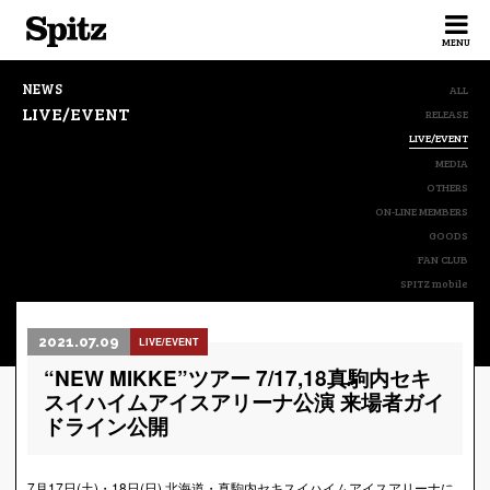
Spitz
MENU
NEWS
ALL
LIVE/EVENT
RELEASE
LIVE/EVENT
MEDIA
OTHERS
ON-LINE MEMBERS
GOODS
FAN CLUB
SPITZ mobile
2021.07.09
LIVE/EVENT
“NEW MIKKE”ツアー 7/17,18真駒内セキ
スイハイムアイスアリーナ公演 来場者ガイ
ドライン公開
7月17日(土)・18日(日) 北海道・真駒内セキスイハイムアイスアリーナに