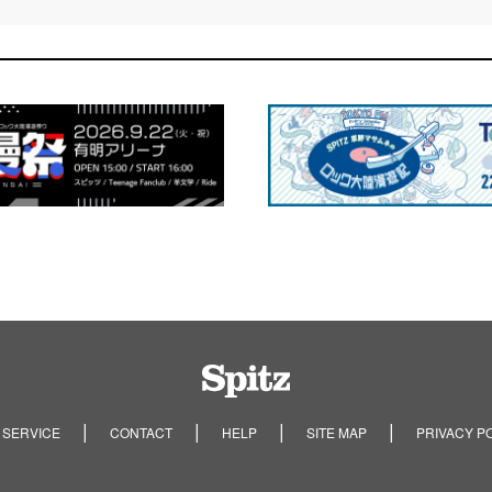
Spitz
 SERVICE
CONTACT
HELP
SITE MAP
PRIVACY P