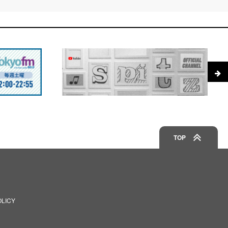
TOP
OLICY