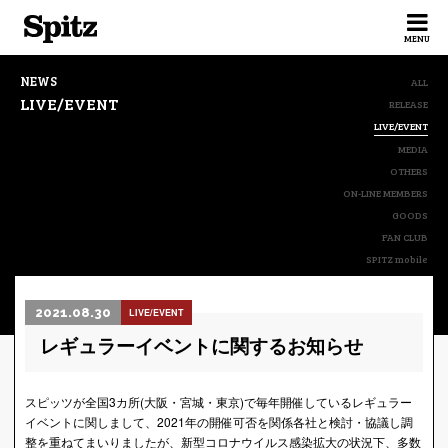
Spitz
MENU
NEWS
ALL
LIVE/EVENT
RELEASE
LIVE/EVENT
MEDIA
OTHERS
ON-LINE MEMBERS
GOODS
FAN CLUB
SPITZ mobile
2021.08.30
LIVE/EVENT
レギュラーイベントに関するお知らせ
スピッツが全国3カ所(大阪・宮城・東京)で毎年開催しているレギュラー
イベントに関しまして、2021年の開催可否を関係各社と検討・協議し調
整を重ねてまいりましたが、新型コロナウイルス感染拡大の状況下、多数