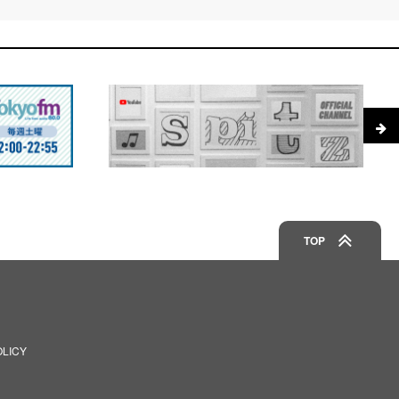
TOP
OLICY