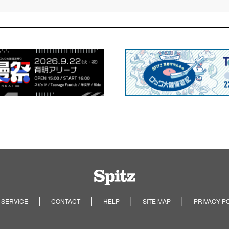
Spitz
 SERVICE
CONTACT
HELP
SITE MAP
PRIVACY P