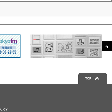
TOP
OLICY