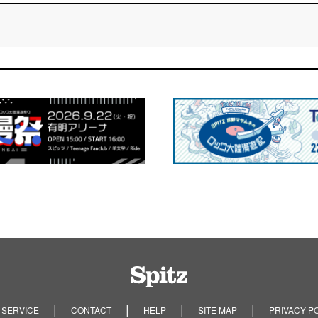
Spitz
 SERVICE
CONTACT
HELP
SITE MAP
PRIVACY P