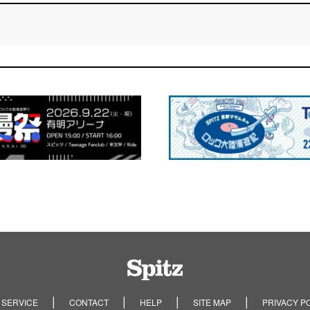
Spitz
 SERVICE
CONTACT
HELP
SITE MAP
PRIVACY P