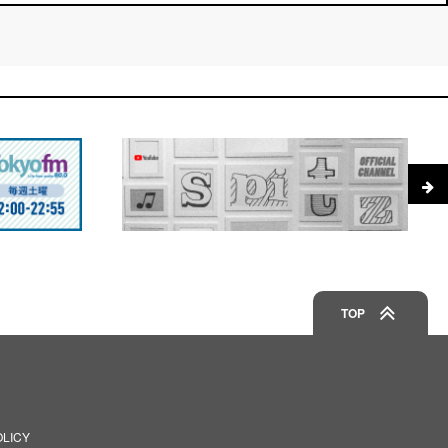
TOP
OLICY