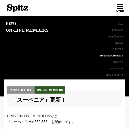
Spitz
MENU
NEWS
ALL
ON-LINE MEMBERS
RELEASE
LIVE/EVENT
MEDIA
OTHERS
ON-LINE MEMBERS
GOODS
FAN CLUB
SPITZ mobile
2022.02.01
ON-LINE MEMBERS
「スーベニア」更新！
SPITZ ON-LINE MEMBERSでは、
「スーベニア Vol.352,353」を配信中です。