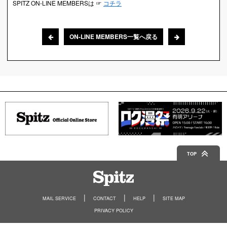
SPITZ ON-LINE MEMBERSは ☞
コチラ
ON-LINE MEMBERS一覧へ戻る
TOP
Spitz
MAIL SERVICE
CONTACT
HELP
SITE MAP
PRIVACY POLICY