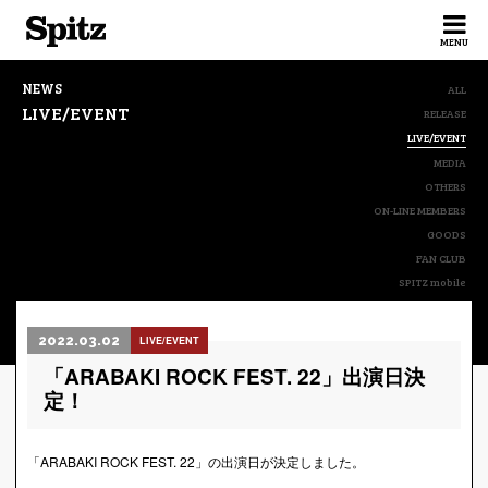
Spitz
MENU
NEWS
ALL
LIVE/EVENT
RELEASE
LIVE/EVENT
MEDIA
OTHERS
ON-LINE MEMBERS
GOODS
FAN CLUB
SPITZ mobile
2022.03.02
LIVE/EVENT
「ARABAKI ROCK FEST. 22」出演日決
定！
「ARABAKI ROCK FEST. 22」の出演日が決定しました。