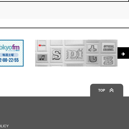
TOP
OLICY