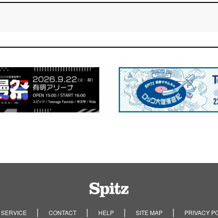
Spitz
 SERVICE
CONTACT
HELP
SITE MAP
PRIVACY P