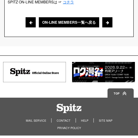
SPITZ ON-LINE MEMBERSは ☞
コチラ
ON-LINE MEMBERS一覧へ戻る
TOP
Spitz
MAIL SERVICE
CONTACT
HELP
SITE MAP
PRIVACY POLICY