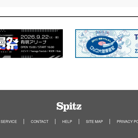
Spitz
 SERVICE
CONTACT
HELP
SITE MAP
PRIVACY P