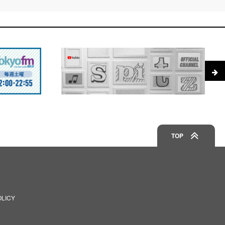
TOP
OLICY