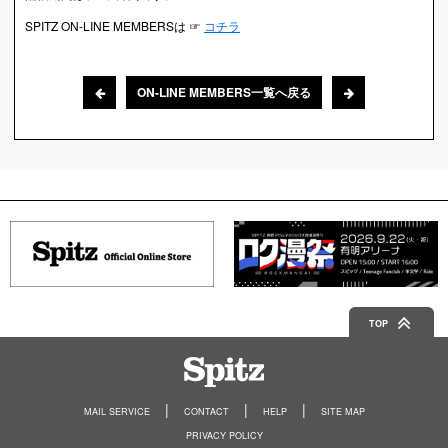
SPITZ ON-LINE MEMBERSは ☞
コチラ
ON-LINE MEMBERS一覧へ戻る
TOP
Spitz
MAIL SERVICE
CONTACT
HELP
SITE MAP
PRIVACY POLICY