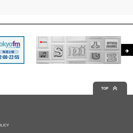
TOP
OLICY