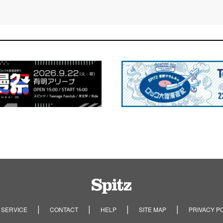
Spitz
 SERVICE
CONTACT
HELP
SITE MAP
PRIVACY P