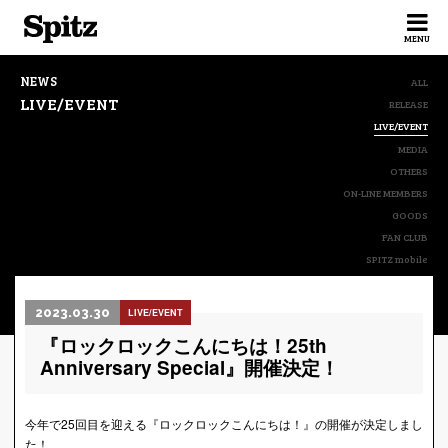
Spitz
MENU
NEWS
ALL
LIVE/EVENT
RELEASE
LIVE/EVENT
MEDIA
OTHERS
ON-LINE MEMBERS
GOODS
FAN CLUB
SPITZ mobile
2023.03.30
LIVE/EVENT
『ロックロックこんにちは！25th
Anniversary Special』開催決定！
今年で25回目を迎える『ロックロックこんにちは！』の開催が決定しまし
た！