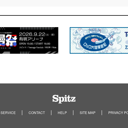
Spitz
 SERVICE
CONTACT
HELP
SITE MAP
PRIVACY P