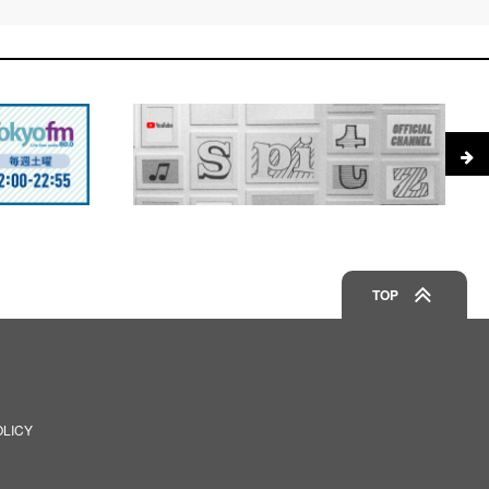
TOP
OLICY