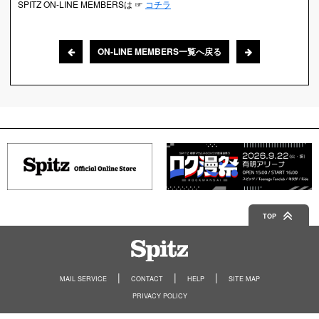
SPITZ ON-LINE MEMBERSは ☞
コチラ
ON-LINE MEMBERS一覧へ戻る
TOP
Spitz
MAIL SERVICE
CONTACT
HELP
SITE MAP
PRIVACY POLICY