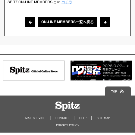
SPITZ ON-LINE MEMBERSは ☞
コチラ
ON-LINE MEMBERS一覧へ戻る
TOP
Spitz
MAIL SERVICE
CONTACT
HELP
SITE MAP
PRIVACY POLICY