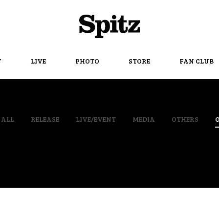
Spitz
Y
LIVE
PHOTO
STORE
FAN CLUB
ALL
RELEASE
LIVE/EVENT
MEDIA
OTHERS