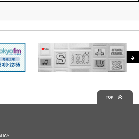
TOP
OLICY