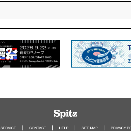
Spitz
 SERVICE
CONTACT
HELP
SITE MAP
PRIVACY P