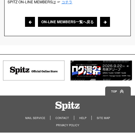
SPITZ ON-LINE MEMBERSは ☞
コチラ
ON-LINE MEMBERS一覧へ戻る
TOP
Spitz
MAIL SERVICE
CONTACT
HELP
SITE MAP
PRIVACY POLICY