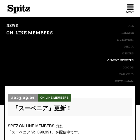
Spitz
MENU
NEWS
ALL
ON-LINE MEMBERS
RELEASE
LIVE/EVENT
MEDIA
OTHERS
ON-LINE MEMBERS
GOODS
FAN CLUB
SPITZ mobile
2023.09.01
ON-LINE MEMBERS
「スーベニア」更新！
SPITZ ON-LINE MEMBERSでは、
「スーベニア Vol.390,391」を配信中です。