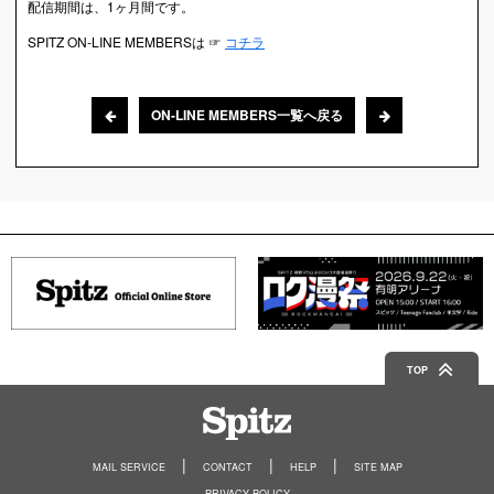
配信期間は、1ヶ月間です。
SPITZ ON-LINE MEMBERSは ☞
コチラ
ON-LINE MEMBERS一覧へ戻る
TOP
Spitz
MAIL SERVICE
CONTACT
HELP
SITE MAP
PRIVACY POLICY