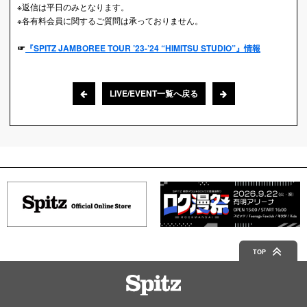
※返信は平日のみとなります。
※各有料会員に関するご質問は承っておりません。
☞
『SPITZ JAMBOREE TOUR ’23-’24 “HIMITSU STUDIO”』情報
LIVE/EVENT一覧へ戻る
TOP
Spitz