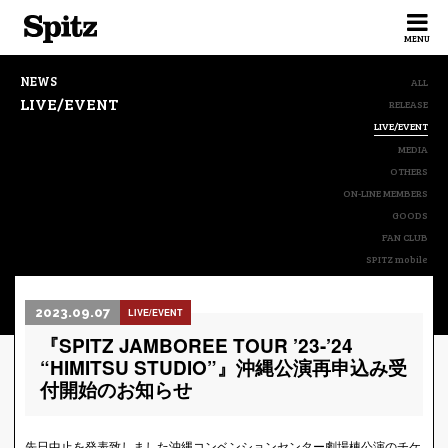
Spitz
MENU
NEWS
ALL
LIVE/EVENT
RELEASE
LIVE/EVENT
MEDIA
OTHERS
ON-LINE MEMBERS
GOODS
FAN CLUB
SPITZ mobile
2023.09.07
LIVE/EVENT
『SPITZ JAMBOREE TOUR ’23-’24
“HIMITSU STUDIO”』沖縄公演再申込み受
付開始のお知らせ
先日中止を発表致しました沖縄コンベンションセンター劇場棟公演のチケ