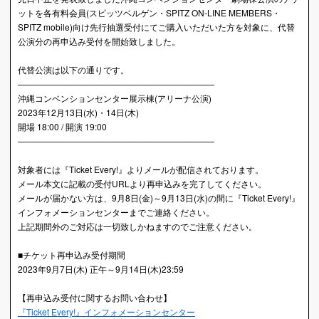
ットを各有料会員(スピッツベルゲン・SPITZ ON-LINE MEMBERS・
SPITZ mobile)向け先行抽選受付にてご購入いただいた方を対象に、代替
公演分の再申込み受付を開始致しました。
代替公演は以下の通りです。
———————————————————————
沖縄コンベンションセンター展示棟(アリーナ公演)
2023年12月13日(水)・14日(木)
開場 18:00 / 開演 19:00
———————————————————————
対象者には『Ticket Every!』よりメールが配信されております。
メール本文に記載の受付URLより再申込みを完了してください。
メールが届かない方は、9月8日(金)～9月13日(水)の間に『Ticket Every!』
インフォメーションセンターまでご連絡ください。
上記期間外のご対応は一切致しかねますのでご注意ください。
■チケット再申込み受付期間
2023年9月7日(木) 正午～9月14日(木)23:59
【再申込み受付に関するお問い合わせ】
『Ticket Every!』インフォメーションセンター