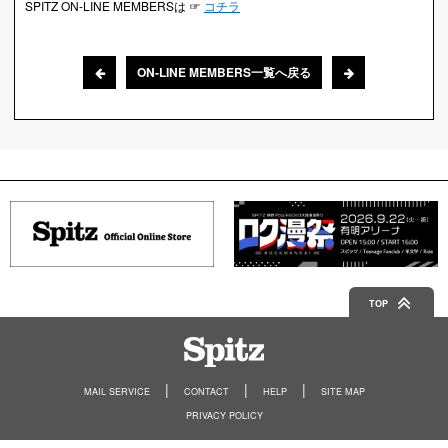
SPITZ ON-LINE MEMBERSは ☞
コチラ
ON-LINE MEMBERS一覧へ戻る
TOP
Spitz
MAIL SERVICE
CONTACT
HELP
SITE MAP
PRIVACY POLICY