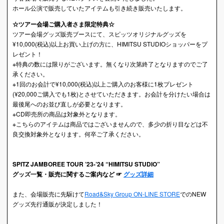
ホール公演で販売していたアイテムも引き続き販売いたします。
☆ツアー会場ご購入者さま限定特典☆
ツアー会場グッズ販売ブースにて、スピッツオリジナルグッズを
¥10,000(税込)以上お買い上げの方に、HIMITSU STUDIOショッパーをプ
レゼント！
※特典の数には限りがございます。無くなり次第終了となりますのでご了
承ください。
※1回のお会計で¥10,000(税込)以上ご購入のお客様に1枚プレゼント
(¥20,000ご購入でも1枚)とさせていただきます。お会計を分けたい場合は
最後尾へのお並び直しが必要となります。
※CD即売所の商品は対象外となります。
※こちらのアイテムは商品ではございませんので、多少の折り目などは不
良交換対象外となります。何卒ご了承ください。
SPITZ JAMBOREE TOUR ’23-’24 “HIMITSU STUDIO”
グッズ一覧・販売に関するご案内など ☞
グッズ詳細
また、会場販売に先駆けて
Road&Sky Group ON-LINE STORE
でのNEW
グッズ先行通販が決定しました！