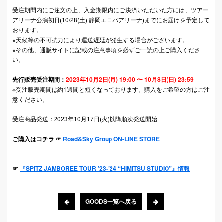
受注期間内にご注文の上、入金期限内にご決済いただいた方には、ツアー
アリーナ公演初日(10/28(土) 静岡エコパアリーナ)までにお届けを予定して
おります。
※天候等の不可抗力により運送遅延が発生する場合がございます。
※その他、通販サイトに記載の注意事項を必ずご一読の上ご購入くださ
い。
先行販売受注期間：
2023年10月2日(月) 19:00 〜 10月8日(日) 23:59
※受注販売期間は約1週間と短くなっております。購入をご希望の方はご注
意ください。
受注商品発送：2023年10月17日(火)以降順次発送開始
ご購入はコチラ ☞
Road&Sky Group ON-LINE STORE
☞
『SPITZ JAMBOREE TOUR ’23-’24 “HIMITSU STUDIO”』情報
GOODS一覧へ戻る