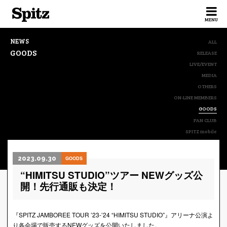
Spitz
MENU
NEWS
ALL
GOODS
RELEASE
LIVE/EVENT
MEDIA
OTHERS
ON-LINE MEMBERS
GOODS
FAN CLUB
SPITZ mobile
2023.09.30
GOODS
“HIMITSU STUDIO”ツアー NEWグッズ公
開！先行通販も決定！
『SPITZ JAMBOREE TOUR ’23-’24 “HIMITSU STUDIO”』アリーナ公演よ
り各会場で販売するNEWグッズを公開いたしました。