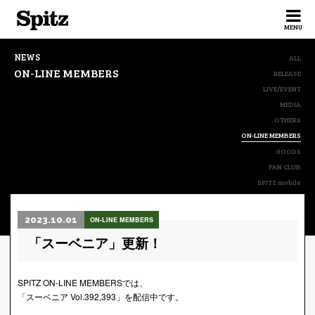
Spitz
MENU
NEWS
ALL
ON-LINE MEMBERS
RELEASE
LIVE/EVENT
MEDIA
OTHERS
ON-LINE MEMBERS
GOODS
FAN CLUB
SPITZ mobile
2023.10.01
ON-LINE MEMBERS
「スーベニア」更新！
SPITZ ON-LINE MEMBERSでは、
「スーベニア Vol.392,393」を配信中です。