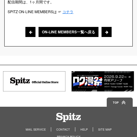
配信期間は、1ヶ月間です。
SPITZ ON-LINE MEMBERSは ☞
コチラ
ON-LINE MEMBERS一覧へ戻る
TOP
Spitz
MAIL SERVICE
CONTACT
HELP
SITE MAP
PRIVACY POLICY