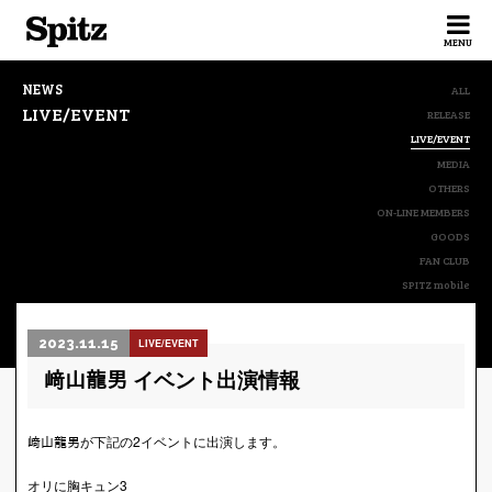
Spitz
MENU
NEWS
ALL
LIVE/EVENT
RELEASE
LIVE/EVENT
MEDIA
OTHERS
ON-LINE MEMBERS
GOODS
FAN CLUB
SPITZ mobile
2023.11.15
LIVE/EVENT
﨑山龍男 イベント出演情報
﨑山龍男が下記の2イベントに出演します。
オリに胸キュン3