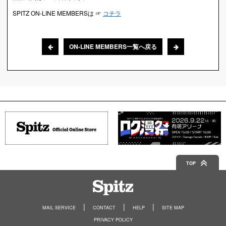
SPITZ ON-LINE MEMBERSは ☞
コチラ
ON-LINE MEMBERS一覧へ戻る
TOP
Spitz
MAIL SERVICE
CONTACT
HELP
SITE MAP
PRIVACY POLICY