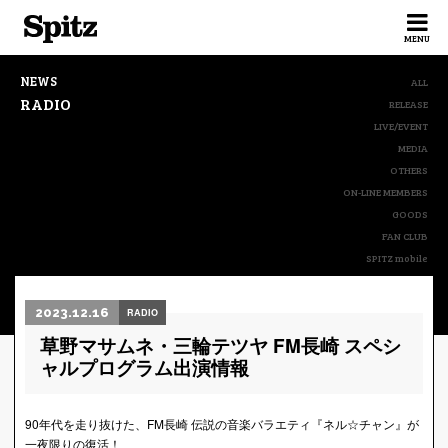
Spitz
MENU
NEWS
ALL
RADIO
RELEASE
LIVE/EVENT
MEDIA
OTHERS
ON-LINE MEMBERS
GOODS
FAN CLUB
SPITZ mobile
2023.12.16
RADIO
草野マサムネ・三輪テツヤ FM長崎 スペシ
ャルプログラム出演情報
90年代を走り抜けた、FM長崎 伝説の音楽バラエティ『ネル☆チャン』が
一夜限りの復活！