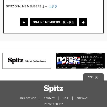
SPITZ ON-LINE MEMBERSは ☞
コチラ
ON-LINE MEMBERS一覧へ戻る
TOP
Spitz
MAIL SERVICE
CONTACT
HELP
SITE MAP
PRIVACY POLICY