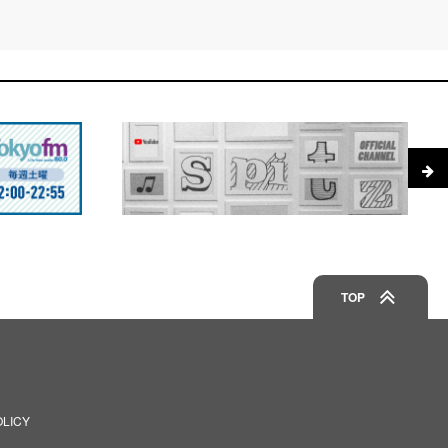
TOP
OLICY