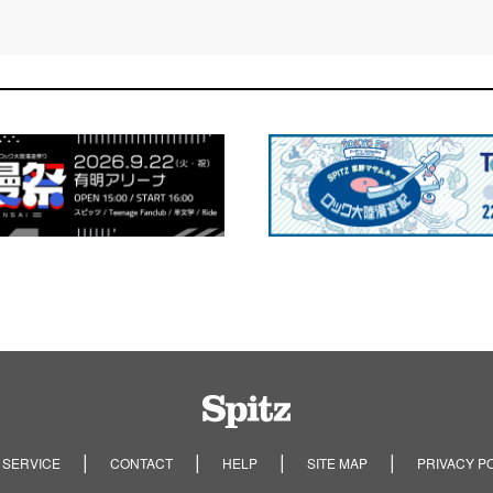
Spitz
 SERVICE
CONTACT
HELP
SITE MAP
PRIVACY P