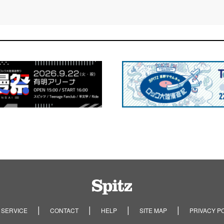
Spitz
 SERVICE
CONTACT
HELP
SITE MAP
PRIVACY P