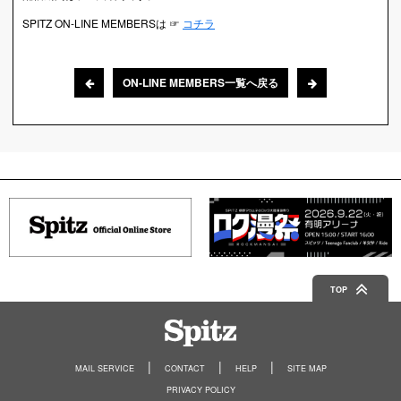
SPITZ ON-LINE MEMBERSは ☞
コチラ
ON-LINE MEMBERS一覧へ戻る
TOP
Spitz
MAIL SERVICE
CONTACT
HELP
SITE MAP
PRIVACY POLICY