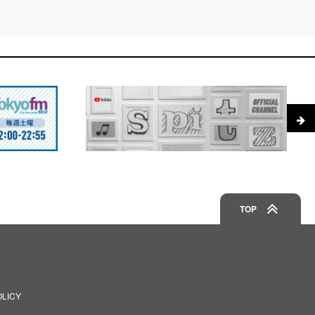
TOP
OLICY