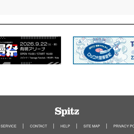
Spitz
 SERVICE
CONTACT
HELP
SITE MAP
PRIVACY P