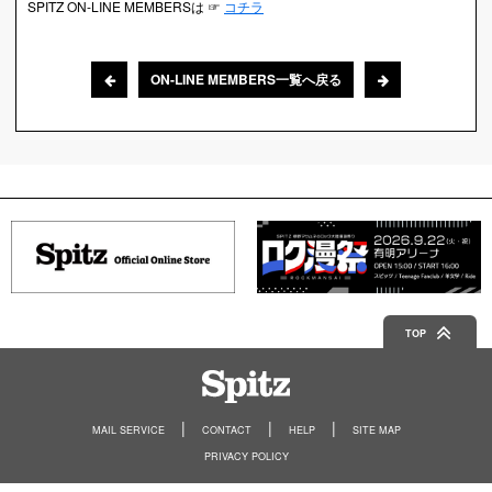
SPITZ ON-LINE MEMBERSは ☞
コチラ
ON-LINE MEMBERS一覧へ戻る
TOP
Spitz
MAIL SERVICE
CONTACT
HELP
SITE MAP
PRIVACY POLICY