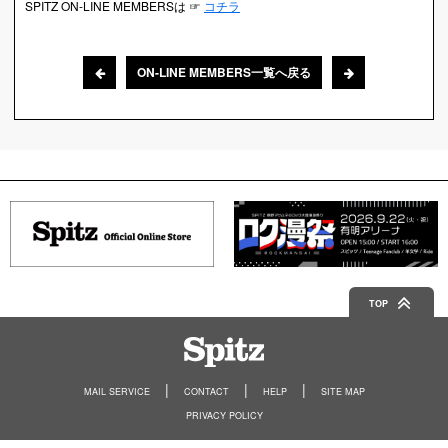
SPITZ ON-LINE MEMBERSは ☞
コチラ
ON-LINE MEMBERS一覧へ戻る
TOP
Spitz
MAIL SERVICE
CONTACT
HELP
SITE MAP
PRIVACY POLICY