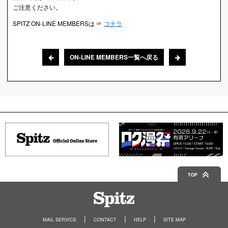
ご注意ください。
SPITZ ON-LINE MEMBERSは ☞
コチラ
ON-LINE MEMBERS一覧へ戻る
TOP
Spitz
MAIL SERVICE
CONTACT
HELP
SITE MAP