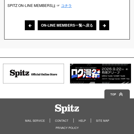
SPITZ ON-LINE MEMBERSは ☞
コチラ
ON-LINE MEMBERS一覧へ戻る
TOP
Spitz
MAIL SERVICE
CONTACT
HELP
SITE MAP
PRIVACY POLICY