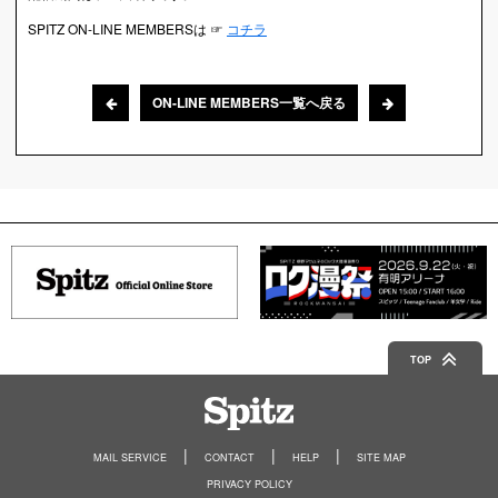
SPITZ ON-LINE MEMBERSは ☞
コチラ
ON-LINE MEMBERS一覧へ戻る
TOP
Spitz
MAIL SERVICE
CONTACT
HELP
SITE MAP
PRIVACY POLICY