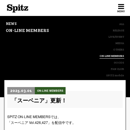
Spitz
MENU
NEWS
ALL
ON-LINE MEMBERS
RELEASE
LIVE/EVENT
MEDIA
OTHERS
ON-LINE MEMBERS
GOODS
FAN CLUB
SPITZ mobile
2025.03.01
ON-LINE MEMBERS
「スーベニア」更新！
SPITZ ON-LINE MEMBERSでは、
「スーベニア Vol.426,427」を配信中です。