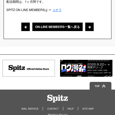
配信期間は、1ヶ月間です。
SPITZ ON-LINE MEMBERSは ☞
コチラ
ON-LINE MEMBERS一覧へ戻る
TOP
Spitz
MAIL SERVICE
CONTACT
HELP
SITE MAP
PRIVACY POLICY