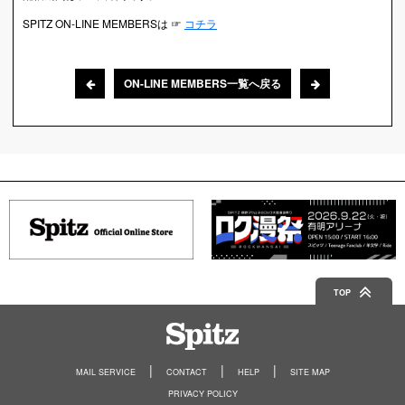
SPITZ ON-LINE MEMBERSは ☞
コチラ
ON-LINE MEMBERS一覧へ戻る
TOP
Spitz
MAIL SERVICE
CONTACT
HELP
SITE MAP
PRIVACY POLICY