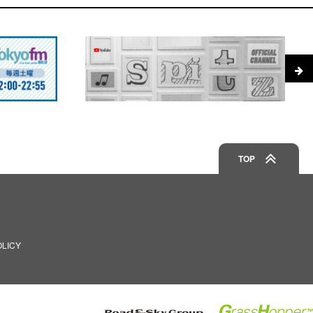
TOP
OLICY