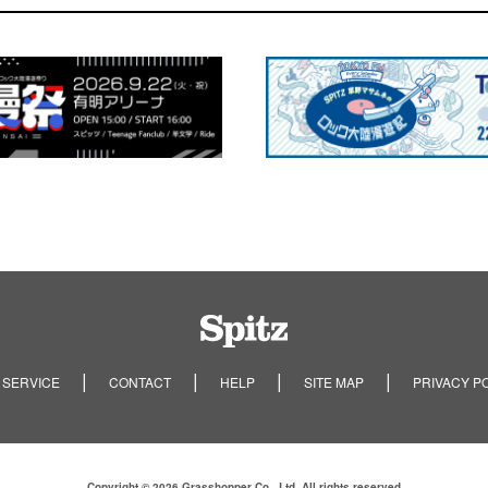
Spitz
 SERVICE
CONTACT
HELP
SITE MAP
PRIVACY P
Copyright © 2026 Grasshopper Co., Ltd. All rights reserved