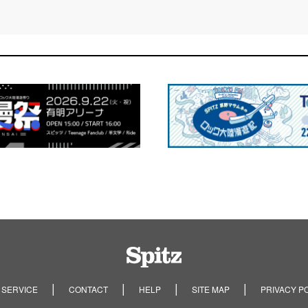
Spitz
 SERVICE
CONTACT
HELP
SITE MAP
PRIVACY P