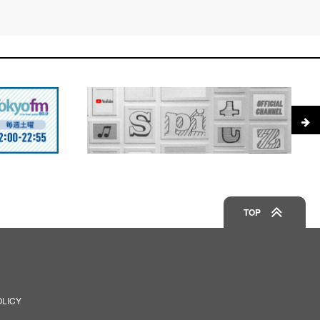
TOP
OLICY