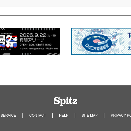
Spitz
 SERVICE
CONTACT
HELP
SITE MAP
PRIVACY P