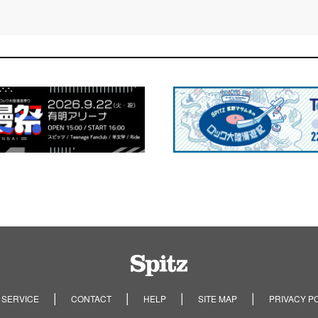
Spitz
 SERVICE
CONTACT
HELP
SITE MAP
PRIVACY P