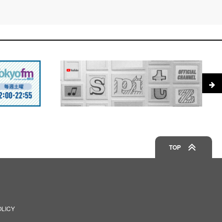
TOP
OLICY