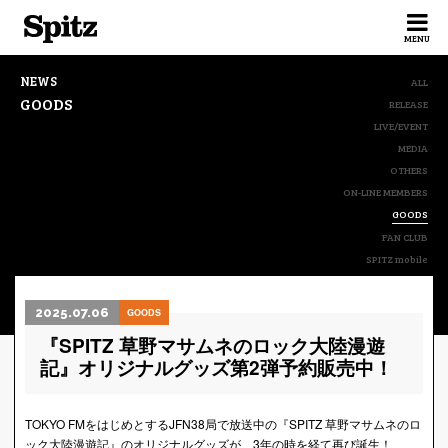
Spitz
MENU
NEWS
ALL
GOODS
RELEASE
LIVE/EVENT
MEDIA
OTHERS
ON-LINE MEMBERS
GOODS
FAN CLUB
SPITZ mobile
2025.07.06
GOODS
『SPITZ 草野マサムネのロック大陸漫遊
記』オリジナルグッズ第2弾予約販売中！
TOKYO FMをはじめとするJFN38局で放送中の『SPITZ 草野マサムネのロ
ック大陸漫遊記』のオリジナルグッズが、3年の時を経て再び誕生！