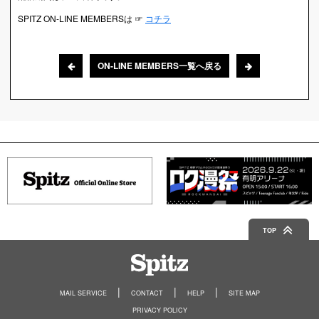
SPITZ ON-LINE MEMBERSは ☞
コチラ
ON-LINE MEMBERS一覧へ戻る
TOP
Spitz
MAIL SERVICE
CONTACT
HELP
SITE MAP
PRIVACY POLICY