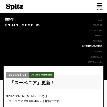
Spitz
MENU
NEWS
ALL
ON-LINE MEMBERS
RELEASE
LIVE/EVENT
MEDIA
OTHERS
ON-LINE MEMBERS
GOODS
FAN CLUB
SPITZ mobile
2025.08.01
ON-LINE MEMBERS
「スーベニア」更新！
SPITZ ON-LINE MEMBERSでは、
「スーベニア Vol.436,437」を配信中です。