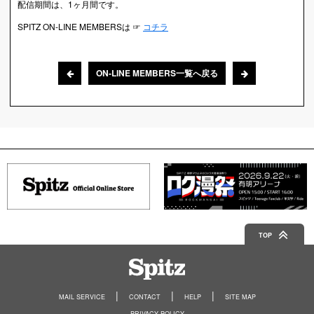
配信期間は、1ヶ月間です。
SPITZ ON-LINE MEMBERSは ☞
コチラ
ON-LINE MEMBERS一覧へ戻る
TOP
Spitz
MAIL SERVICE
CONTACT
HELP
SITE MAP
PRIVACY POLICY